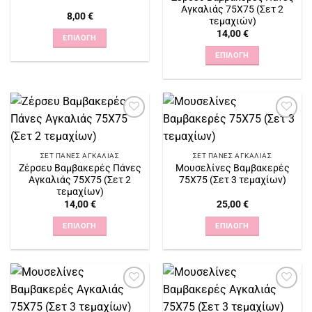
σελίδα
Αγκαλιάς 75Χ75 (Σετ 2
8,00
€
του
τεμαχιών)
14,00
€
προϊόντος
ΕΠΙΛΟΓΉ
Αυτό
ΕΠΙΛΟΓΉ
το
Αυτό
προϊόν
το
έχει
προϊόν
πολλαπλές
έχει
παραλλαγές.
Πρόσθήκη
Πρόσθήκη
πολλαπλές
στην
στην
Οι
παραλλαγές.
λίστα
λίστα
επιλογές
επιθυμιών
επιθυμιών
ΣΕΤ ΠΆΝΕΣ ΑΓΚΑΛΙΆΣ
ΣΕΤ ΠΆΝΕΣ ΑΓΚΑΛΙΆΣ
Οι
Ζέρσευ Βαμβακερές Πάνες
Μουσελίνες Βαμβακερές
μπορούν
επιλογές
Αγκαλιάς 75Χ75 (Σετ 2
75Χ75 (Σετ 3 τεμαχίων)
να
μπορούν
τεμαχίων)
επιλεγούν
να
14,00
€
25,00
€
στη
επιλεγούν
ΕΠΙΛΟΓΉ
ΕΠΙΛΟΓΉ
σελίδα
στη
Αυτό
Αυτό
του
σελίδα
το
το
προϊόντος
του
προϊόν
προϊόν
προϊόντος
έχει
έχει
Πρόσθήκη
Πρόσθήκη
πολλαπλές
πολλαπλές
στην
στην