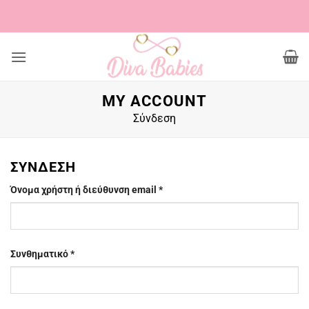
Μετάβαση
στο
περιεχόμενο
MY ACCOUNT
Σύνδεση
ΣΎΝΔΕΣΗ
Απαιτείται
Όνομα χρήστη ή διεύθυνση email
*
Απαιτείται
Συνθηματικό
*