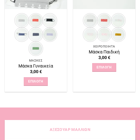
ΧΕΙΡΟΠΟΊΗΤΑ
Μάσκα Παιδική
3,00
€
ΜΆΣΚΕΣ
Μάσκα Γυναικεία
ΕΠΙΛΟΓΉ
3,00
€
Αυτό
το
ΕΠΙΛΟΓΉ
προϊόν
Αυτό
έχει
το
πολλαπλές
προϊόν
παραλλαγές.
έχει
Οι
πολλαπλές
επιλογές
παραλλαγές.
μπορούν
Οι
ΑΞΕΣΟΥΑΡ ΜΑΛΛΙΩΝ
να
επιλογές