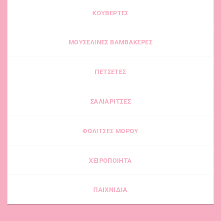
επιλεγούν
μπορούν
στη
να
ΚΟΥΒΕΡΤΕΣ
σελίδα
επιλεγούν
του
στη
προϊόντος
ΜΟΥΣΕΛΙΝΕΣ ΒΑΜΒΑΚΕΡΕΣ
σελίδα
του
προϊόντος
ΠΕΤΣΕΤΕΣ
ΣΑΛΙΑΡΙΤΣΕΣ
ΦΩΛΙΤΣΕΣ ΜΩΡΟΥ
ΧΕΙΡΟΠΟΙΗΤΑ
ΠΑΙΧΝΙΔΙΑ