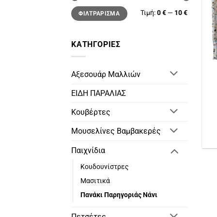
Ελάχιστη
Μέγιστη
Τιμή:
0 €
—
10 €
ΦΙΛΤΡΆΡΙΣΜΑ
τιμή
τιμή
ΚΑΤΗΓΟΡΊΕΣ
Αξεσουάρ Μαλλιών
ΕΙΔΗ ΠΑΡΑΛΙΑΣ
Κουβέρτες
Μουσελίνες Βαμβακερές
Παιχνίδια
Κουδουνίστρες
Μασιτικά
Πανάκι Παρηγοριάς Νάνι
Πετσέτες