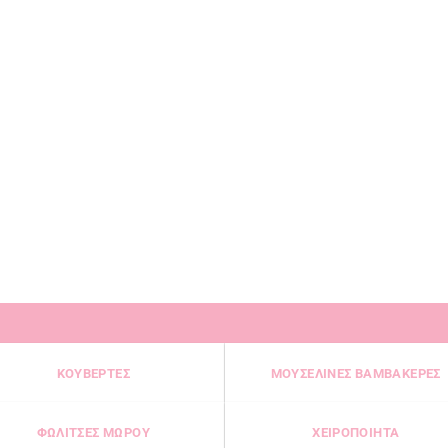
επιλογές
μπορούν
να
επιλεγούν
στη
σελίδα
του
προϊόντος
ΚΟΥΒΕΡΤΕΣ
ΜΟΥΣΕΛΙΝΕΣ ΒΑΜΒΑΚΕΡΕΣ
ΦΩΛΙΤΣΕΣ ΜΩΡΟΥ
ΧΕΙΡΟΠΟΙΗΤΑ