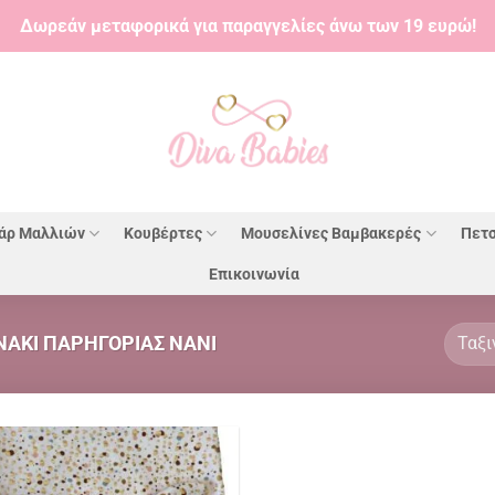
Δωρεάν μεταφορικά για παραγγελίες άνω των 19 ευρώ!
άρ Μαλλιών
Κουβέρτες
Μουσελίνες Βαμβακερές
Πετσ
Επικοινωνία
ΆΚΙ ΠΑΡΗΓΟΡΙΆΣ ΝΆΝΙ
Πρόσθήκη