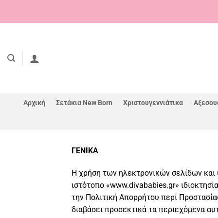
Μετάβαση
στο
περιεχόμενο
Αρχική
Σετάκια New Born
Χριστουγεννιάτικα
Αξεσου
ΓΕΝΙΚΑ
Η χρήση των ηλεκτρονικών σελίδων και 
ιστότοπο «www.divababies.gr» ιδιοκτησ
την Πολιτική Απορρήτου περί Προστασί
διαβάσει προσεκτικά τα περιεχόμενα αυτ