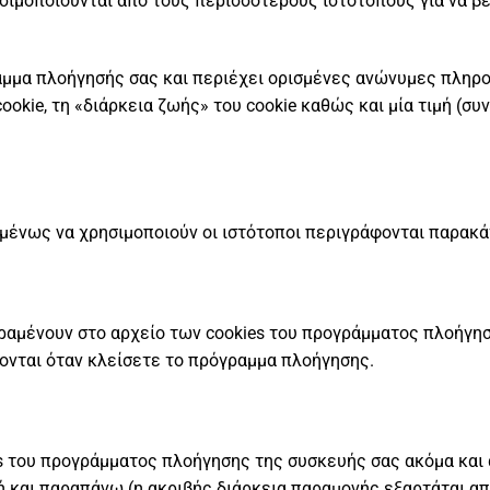
ησιμοποιούνται από τους περισσότερους ιστότοπους για να β
ραμμα πλοήγησής σας και περιέχει ορισμένες ανώνυμες πληρο
ookie, τη «διάρκεια ζωής» του cookie καθώς και μία τιμή (σ
ομένως να χρησιμοποιούν οι ιστότοποι περιγράφονται παρακ
αραμένουν στο αρχείο των cookies του προγράμματος πλοήγη
φονται όταν κλείσετε το πρόγραμμα πλοήγησης.
s του προγράμματος πλοήγησης της συσκευής σας ακόμα και
ή και παραπάνω (η ακριβής διάρκεια παραμονής εξαρτάται από