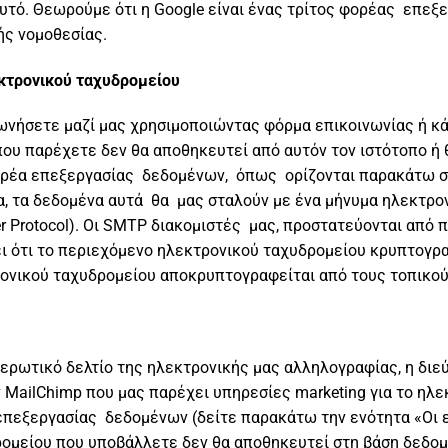
αυτό. Θεωρούμε ότι η Google είναι ένας τρίτος φορέας επεξ
ής νομοθεσίας.
εκτρονικού ταχυδρομείου
ωνήσετε μαζί μας χρησιμοποιώντας φόρμα επικοινωνίας ή κ
που παρέχετε δεν θα αποθηκευτεί από αυτόν τον ιστότοπο ή
ορέα επεξεργασίας δεδομένων, όπως ορίζονται παρακάτω σ
α, τα δεδομένα αυτά θα μας σταλούν με ένα μήνυμα ηλεκτρο
r Protocol). Οι SMTP διακομιστές μας, προστατεύονται από
ι ότι το περιεχόμενο ηλεκτρονικού ταχυδρομείου κρυπτογρα
ονικού ταχυδρομείου αποκρυπτογραφείται από τους τοπικού
ερωτικό δελτίο της ηλεκτρονικής μας αλληλογραφίας, η διε
 MailChimp που μας παρέχει υπηρεσίες marketing για το ηλε
επεξεργασίας δεδομένων (δείτε παρακάτω την ενότητα «Οι
ρομείου που υποβάλλετε δεν θα αποθηκευτεί στη βάση δεδο