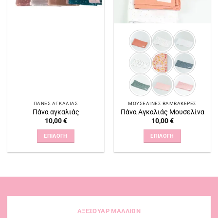
ΠΆΝΕΣ ΑΓΚΑΛΙΆΣ
ΜΟΥΣΕΛΊΝΕΣ ΒΑΜΒΑΚΕΡΈΣ
Πάνα αγκαλιάς
Πάνα Αγκαλιάς Μουσελίνα
10,00
€
10,00
€
ΕΠΙΛΟΓΉ
ΕΠΙΛΟΓΉ
Αυτό
Αυτό
το
το
προϊόν
προϊόν
έχει
έχει
πολλαπλές
πολλαπλές
παραλλαγές.
παραλλαγές.
Οι
Οι
ΑΞΕΣΟΥΑΡ ΜΑΛΛΙΩΝ