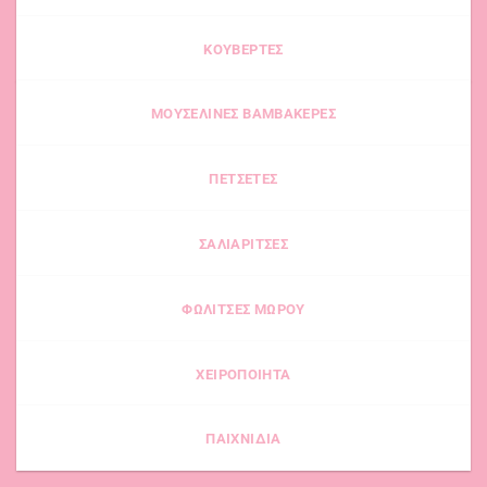
επιλογές
επιλογές
μπορούν
μπορούν
να
να
ΚΟΥΒΕΡΤΕΣ
επιλεγούν
επιλεγούν
στη
στη
ΜΟΥΣΕΛΙΝΕΣ ΒΑΜΒΑΚΕΡΕΣ
σελίδα
σελίδα
του
του
προϊόντος
προϊόντος
ΠΕΤΣΕΤΕΣ
ΣΑΛΙΑΡΙΤΣΕΣ
ΦΩΛΙΤΣΕΣ ΜΩΡΟΥ
ΧΕΙΡΟΠΟΙΗΤΑ
ΠΑΙΧΝΙΔΙΑ