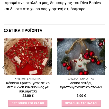
υφασμάτινα στολιδια μας, δημιουργίες του Diva Babies
και δώστε στο χώρο σας γιορτινή ατμόσφαιρα.
ΣΧΕΤΙΚΆ ΠΡΟΪΌΝΤΑ
Πρόσθήκη
Πρόσθήκη
στην
στην
λίστα
λίστα
επιθυμιών
επιθυμιών
ΧΡΙΣΤΟΥΓΕΝΝΙΆΤΙΚΑ
ΧΡΙΣΤΟΥΓΕΝΝΙΆΤΙΚΑ
Κόκκινο Χριστουγεννιάτικο
Λευκό αστέρι,
σετ λίκνου-καλαθούνας με
Χριστουγεννιάτικο στολίδι
σαλιαρίτσα
23,00
€
3,00
€
ΠΡΟΣΘΉΚΗ ΣΤΟ ΚΑΛΆΘΙ
ΠΡΟΣΘΉΚΗ ΣΤΟ ΚΑΛΆΘΙ