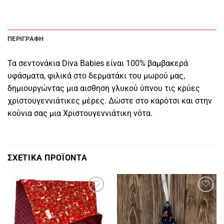
ΠΕΡΙΓΡΑΦΉ
Τα σεντονάκια Diva Babies είναι 100% βαμβακερά
υφάσματα, φιλικά στο δερματάκι του μωρού μας,
δημιουργώντας μια αισθηση γλυκού ύπνου τις κρύες
χριστουγεννιάτικες μέρες. Δώστε στο καρότσι και στην
κούνια σας μια Χριστουγεννιάτικη νότα.
ΣΧΕΤΙΚΆ ΠΡΟΪΌΝΤΑ
Πρόσθήκη
Πρόσθήκη
στην
στην
λίστα
λίστα
επιθυμιών
επιθυμιών