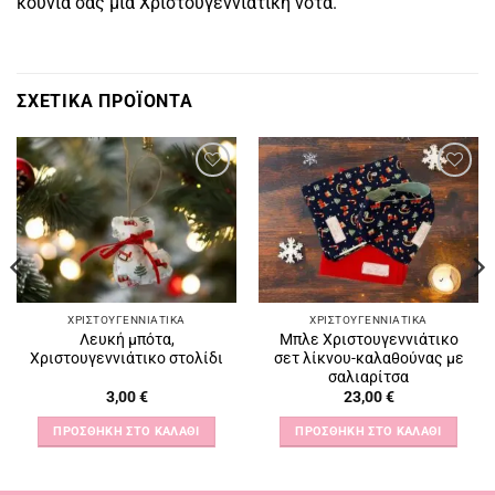
κούνια σας μια Χριστουγεννιάτικη νότα.
ΣΧΕΤΙΚΆ ΠΡΟΪΌΝΤΑ
Πρόσθήκη
Πρόσθήκη
στην
στην
λίστα
λίστα
επιθυμιών
επιθυμιών
ΧΡΙΣΤΟΥΓΕΝΝΙΆΤΙΚΑ
ΧΡΙΣΤΟΥΓΕΝΝΙΆΤΙΚΑ
Λευκή μπότα,
Μπλε Χριστουγεννιάτικο
Χριστουγεννιάτικο στολίδι
σετ λίκνου-καλαθούνας με
σαλιαρίτσα
3,00
€
23,00
€
ΠΡΟΣΘΉΚΗ ΣΤΟ ΚΑΛΆΘΙ
ΠΡΟΣΘΉΚΗ ΣΤΟ ΚΑΛΆΘΙ