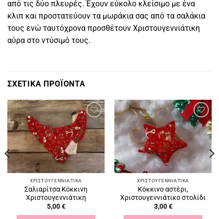
από τις δύο πλευρές. Έχουν εύκολο κλείσιμο με ένα
κλιπ και προστατεύουν τα μωράκια σας από τα σαλάκια
τους ενώ ταυτόχρονα προσθέτουν Χριστουγεννιάτικη
αύρα στο ντύσιμό τους.
ΣΧΕΤΙΚΆ ΠΡΟΪΌΝΤΑ
Πρόσθήκη
Πρόσθήκη
στην
στην
λίστα
λίστα
επιθυμιών
επιθυμιών
ΧΡΙΣΤΟΥΓΕΝΝΙΆΤΙΚΑ
ΧΡΙΣΤΟΥΓΕΝΝΙΆΤΙΚΑ
Σαλιαρίτσα Κόκκινη
Κόκκινο αστέρι,
Χριστουγεννιάτικη
Χριστουγεννιάτικο στολίδι
5,00
€
3,00
€