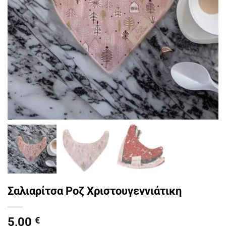
Σαλιαρίτσα Ροζ Χριστουγεννιάτικη
5,00
€