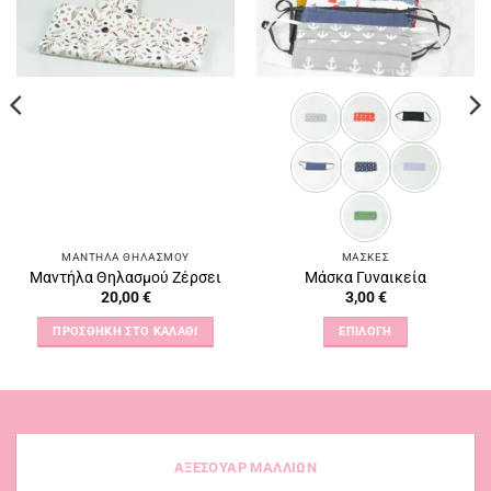
επιθυμιών
επιθυμιών
ΜΑΝΤΉΛΑ ΘΗΛΑΣΜΟΎ
ΜΆΣΚΕΣ
Μαντήλα Θηλασμού Ζέρσει
Μάσκα Γυναικεία
20,00
€
3,00
€
ΠΡΟΣΘΉΚΗ ΣΤΟ ΚΑΛΆΘΙ
ΕΠΙΛΟΓΉ
Αυτό
το
προϊόν
έχει
πολλαπλές
ΑΞΕΣΟΥΑΡ ΜΑΛΛΙΩΝ
παραλλαγές.