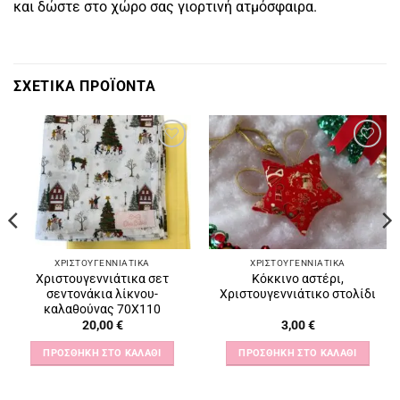
και δώστε στο χώρο σας γιορτινή ατμόσφαιρα.
ΣΧΕΤΙΚΆ ΠΡΟΪΌΝΤΑ
Πρόσθήκη
Πρόσθήκη
στην
στην
λίστα
λίστα
επιθυμιών
επιθυμιών
ΧΡΙΣΤΟΥΓΕΝΝΙΆΤΙΚΑ
ΧΡΙΣΤΟΥΓΕΝΝΙΆΤΙΚΑ
Χριστουγεννιάτικα σετ
Κόκκινο αστέρι,
σεντονάκια λίκνου-
Χριστουγεννιάτικο στολίδι
καλαθούνας 70Χ110
20,00
€
3,00
€
ΠΡΟΣΘΉΚΗ ΣΤΟ ΚΑΛΆΘΙ
ΠΡΟΣΘΉΚΗ ΣΤΟ ΚΑΛΆΘΙ