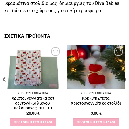
υφασμάτινα στολιδια μας, δημιουργίες του Diva Babies
και δώστε στο χώρο σας γιορτινή ατμόσφαιρα.
ΣΧΕΤΙΚΆ ΠΡΟΪΌΝΤΑ
Πρόσθήκη
Πρόσθήκη
στην
στην
λίστα
λίστα
επιθυμιών
επιθυμιών
ΧΡΙΣΤΟΥΓΕΝΝΙΆΤΙΚΑ
ΧΡΙΣΤΟΥΓΕΝΝΙΆΤΙΚΑ
Χριστουγεννιάτικα σετ
Κόκκινη μπότα,
σεντονάκια λίκνου-
Χριστουγεννιάτικο στολίδι
καλαθούνας 70Χ110
20,00
€
3,00
€
ΠΡΟΣΘΉΚΗ ΣΤΟ ΚΑΛΆΘΙ
ΠΡΟΣΘΉΚΗ ΣΤΟ ΚΑΛΆΘΙ