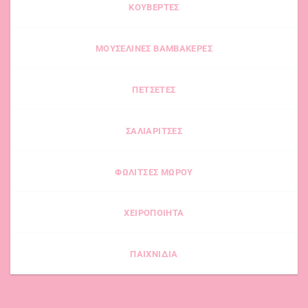
ΚΟΥΒΕΡΤΕΣ
επιλεγούν
μπορούν
στη
να
σελίδα
επιλεγούν
ΜΟΥΣΕΛΙΝΕΣ ΒΑΜΒΑΚΕΡΕΣ
του
στη
προϊόντος
σελίδα
του
ΠΕΤΣΕΤΕΣ
προϊόντος
ΣΑΛΙΑΡΙΤΣΕΣ
ΦΩΛΙΤΣΕΣ ΜΩΡΟΥ
ΧΕΙΡΟΠΟΙΗΤΑ
ΠΑΙΧΝΙΔΙΑ