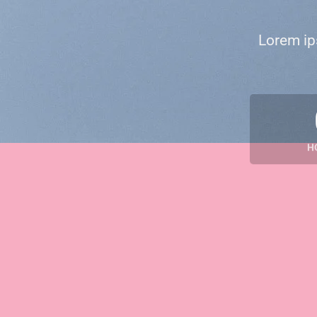
Lorem ip
H