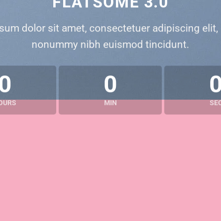
FLATSOME 3.0
sum dolor sit amet, consectetuer adipiscing elit,
nonummy nibh euismod tincidunt.
0
0
OURS
MIN
SE