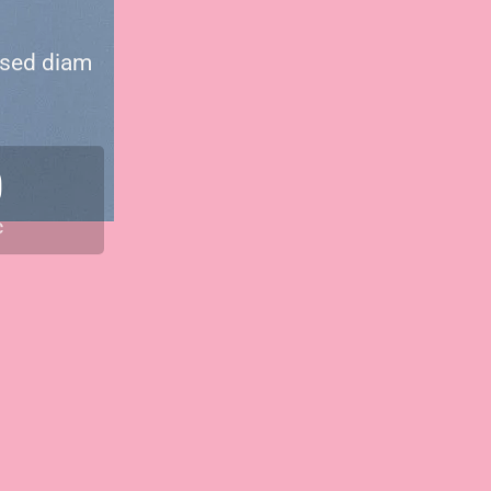
 sed diam
0
C